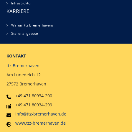
Infrastruktur
KARRIERE
Warum ttz Bremerhaven?
Stellenangebote
KONTAKT
ttz Bremerhaven
Am Lunedeich 12
27572 Bremerhaven
+49 471 80934-200
+49 471 80934-299
info@ttz-bremerhaven.de
www.ttz-bremerhaven.de