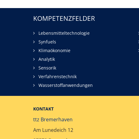
KOMPETENZFELDER
Lebensmitteltechnologie
Synfuels
Klimaökonomie
Analytik
Sensorik
Verfahrenstechnik
Wasserstoffanwendungen
KONTAKT
ttz Bremerhaven
Am Lunedeich 12