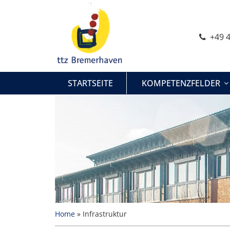
Zum
Inhalt
springen
+49 4
STARTSEITE
KOMPETENZFELDER
Home
»
Infrastruktur