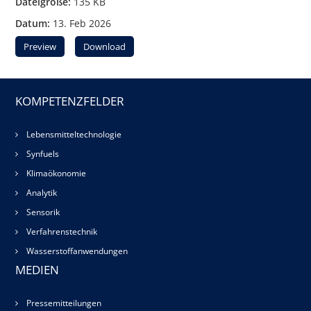
Dateigröße:
135 KB
Datum:
13. Feb 2026
Preview
Download
KOMPETENZFELDER
Lebensmitteltechnologie
Synfuels
Klimaökonomie
Analytik
Sensorik
Verfahrenstechnik
Wasserstoffanwendungen
MEDIEN
Pressemitteilungen