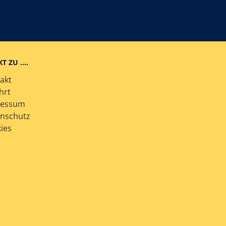
KT ZU ….
akt
hrt
ressum
nschutz
ies