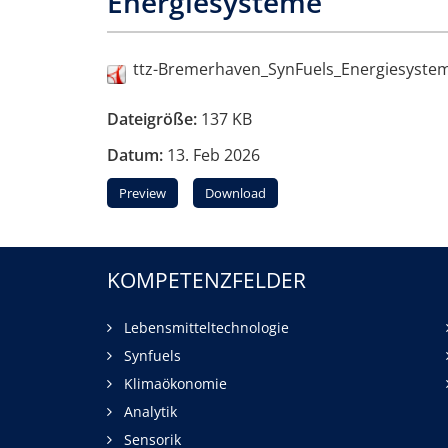
Energiesysteme
ttz-Bremerhaven_SynFuels_Energiesyste
Dateigröße:
137 KB
Datum:
13. Feb 2026
Preview
Download
KOMPETENZFELDER
Lebensmitteltechnologie
Synfuels
Klimaökonomie
Analytik
Sensorik