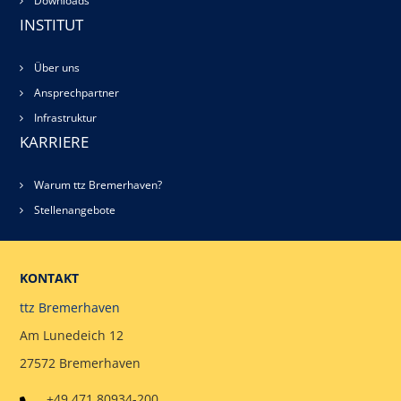
Downloads
INSTITUT
Über uns
Ansprechpartner
Infrastruktur
KARRIERE
Warum ttz Bremerhaven?
Stellenangebote
KONTAKT
ttz Bremerhaven
Am Lunedeich 12
27572 Bremerhaven
+49 471 80934-200