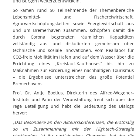
und Bürgern weiterzuentwickeln.
So kamen rund 50 Teilnehmende der Themenbereiche
Lebensmittel- und Fischereiwirtschaft,
Agrarwertschöpfungsketten sowie Energiewirtschaft aus
und um Bremerhaven zusammen, schöpften damit die
durch Corona begrenzten räumlichen Kapazitäten
vollständig aus und diskutierten gemeinsam über
technische und soziale Innovationen. Vom Reallabor für
CO2-freie Mobilität im Hafen und auf dem Wasser über die
Errichtung eines „Kreislauf-Kaufhauses“ bis hin zu
Maßnahmen zur Förderung eines nachhaltigen Tourismus
– die Ergebnisse unterstreichen das große Potential
Bremerhavens.
Prof. Dr. Antje Boetius, Direktorin des Alfred-Wegener-
Instituts und Patin der Veranstaltung freut sich über die
rege Beteiligung und hebt die Bedeutung des Dialogs
hervor:
„Das Besondere an den Akteurskonferenzen, die erstmalig
so im Zusammenhang mit der Hightech-Strategie
stattfanden, ist ihr partizipativer Charakter, bei der die