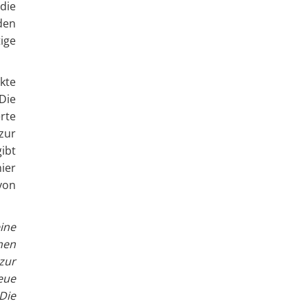
die
den
ige
kte
Die
rte
zur
ibt
ier
von
ine
hen
zur
eue
Die