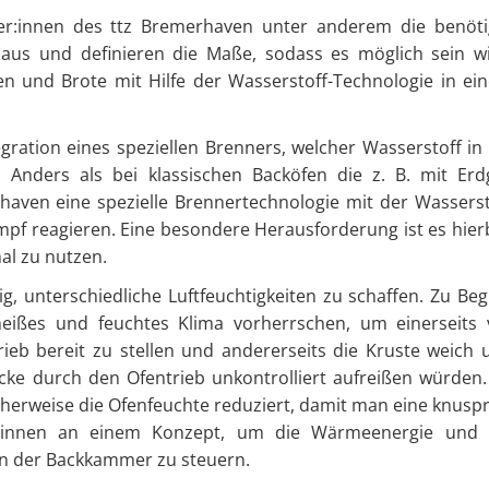
cher:innen des ttz Bremerhaven unter anderem die benöti
aus und definieren die Maße, sodass es möglich sein wi
en und Brote mit Hilfe der Wasserstoff-Technologie in ei
gration eines speziellen Brenners, welcher Wasserstoff in 
Anders als bei klassischen Backöfen die z. B. mit Erd
haven eine spezielle Brennertechnologie mit der Wasserst
pf reagieren. Eine besondere Herausforderung ist es hierb
l zu nutzen.
, unterschiedliche Luftfeuchtigkeiten zu schaffen. Zu Beg
ißes und feuchtes Klima vorherrschen, um einerseits v
eb bereit zu stellen und andererseits die Kruste weich 
äcke durch den Ofentrieb unkontrolliert aufreißen würden.
cherweise die Ofenfeuchte reduziert, damit man eine knuspr
er:innen an einem Konzept, um die Wärmeenergie und 
in der Backkammer zu steuern.