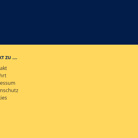
KT ZU ….
akt
hrt
ressum
nschutz
ies