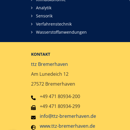
Analytik
Sensorik
Verfahrenstechnik
Wasserstoffanwendungen
KONTAKT
ttz Bremerhaven
Am Lunedeich 12
27572 Bremerhaven
+49 471 80934-200
+49 471 80934-299
info@ttz-bremerhaven.de
www.ttz-bremerhaven.de