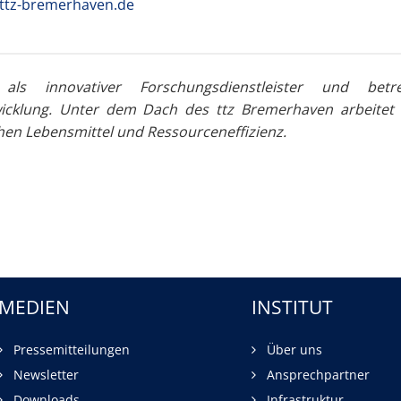
ttz-bremerhaven.de
s innovativer Forschungsdienstleister und betre
klung. Unter dem Dach des ttz Bremerhaven arbeitet 
hen Lebensmittel und Ressourceneffizienz.
MEDIEN
INSTITUT
Pressemitteilungen
Über uns
Newsletter
Ansprechpartner
Downloads
Infrastruktur