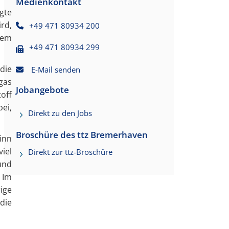
Medienkontakt
gte
rd,
+49 471 80934 200
nem
+49 471 80934 299
die
E-Mail senden
gas
Jobangebote
off
ei,
Direkt zu den Jobs
Broschüre des ttz Bremerhaven
inn
iel
Direkt zur ttz-Broschüre
und
 Im
ige
die