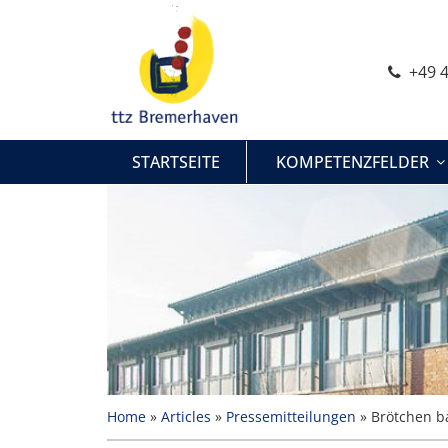
Zum
Inhalt
springen
+49 4
STARTSEITE
KOMPETENZFELDER
Home
»
Articles
»
Pressemitteilungen
»
Brötchen b