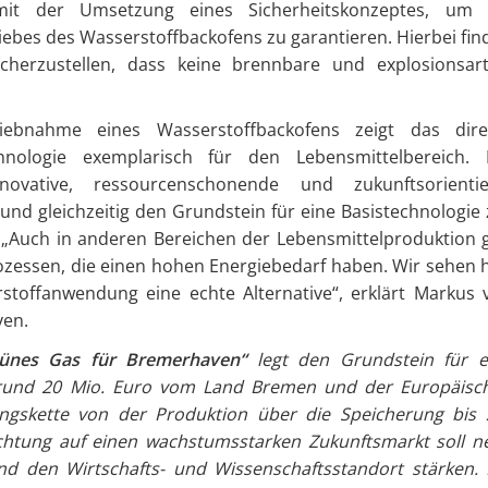
mit der Umsetzung eines Sicherheitskonzeptes, um 
ebes des Wasserstoffbackofens zu garantieren. Hierbei fin
cherzustellen, dass keine brennbare und explosionsart
riebnahme eines Wasserstoffbackofens zeigt das dire
hnologie exemplarisch für den Lebensmittelbereich. 
ovative, ressourcenschonende und zukunftsorientie
nd gleichzeitig den Grundstein für eine Basistechnologie 
„Auch in anderen Bereichen der Lebensmittelproduktion g
rozessen, die einen hohen Energiebedarf haben. Wir sehen h
stoffanwendung eine echte Alternative“, erklärt Markus 
ven.
rünes Gas für Bremerhaven“
legt den Grundstein für e
it rund 20 Mio. Euro vom Land Bremen und der Europäisc
ngskette von der Produktion über die Speicherung bis 
ichtung auf einen wachstumsstarken Zukunftsmarkt soll n
und den Wirtschafts- und Wissenschaftsstandort stärken. 