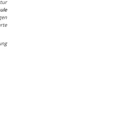
tur
ule
gen
rte
ung