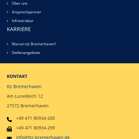
Über uns
Ansprechpartner
Infrastruktur
KARRIERE
Warum ttz Bremerhaven?
Stellenangebote
KONTAKT
ttz Bremerhaven
Am Lunedeich 12
27572 Bremerhaven
+49 471 80934-200
+49 471 80934-299
info@ttz-bremerhaven.de