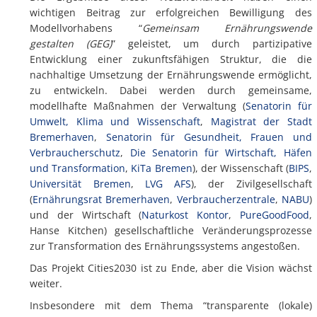
wichtigen Beitrag zur erfolgreichen Bewilligung des
Modellvorhabens “
Gemeinsam Ernährungswende
gestalten (GEG)
” geleistet, um durch partizipative
Entwicklung einer zukunftsfähigen Struktur, die die
nachhaltige Umsetzung der Ernährungswende ermöglicht,
zu entwickeln. Dabei werden durch gemeinsame,
modellhafte Maßnahmen der Verwaltung (
Senatorin für
Umwelt, Klima und Wissenschaft
,
Magistrat der Stadt
Bremerhaven
,
Senatorin für Gesundheit, Frauen und
Verbraucherschutz
,
Die Senatorin für Wirtschaft, Häfen
und Transformation
,
KiTa Bremen
), der Wissenschaft (
BIPS
,
Universität Bremen
,
LVG AFS
), der Zivilgesellschaft
(
Ernährungsrat Bremerhaven
,
Verbraucherzentrale
,
NABU
)
und der Wirtschaft (
Naturkost Kontor
,
PureGoodFood
,
Hanse Kitchen) gesellschaftliche Veränderungsprozesse
zur Transformation des Ernährungssystems angestoßen.
Das Projekt Cities2030 ist zu Ende, aber die Vision wächst
weiter.
Insbesondere mit dem Thema “transparente (lokale)