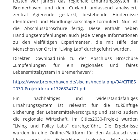
letzten vier Jahren das regionale Ernährungssystem in
Bremerhaven und dem Cuxland umfassend analysiert,
zentral Agierende gestärkt, bestehende Hindernisse
identifiziert und Handlungsvorschläge formuliert. Nun ist
die Abschlussbroschüre fertig. Diese enthält neben
Handlungsempfehlungen auch jede Menge Informationen
zu den vielfältigen Experimenten, die mit Hilfe der
Menschen vor Ort im “Living Lab” durchgeführt wurden.
Direkter Download-Link zu der Abschluss Broschüre
„Empfehlungen für ein regionales und faires
Lebensmittelsystem in Bremerhaven“:
https://www.bremerhaven.de/sixcms/media.php/94/CITIES
2030-Projektdokum1726824171.pdf
Ein nachhaltiges und widerstandsfähiges
Ernährungssystem ist relevant für die zukünftige
Sicherung der Lebensmittelversorgung und stärkt zudem
die regionale Wirtschaft. Im Cities2030-Projekt wurden
“Living und Policy Labs” durchgeführt. Die Ergebnisse
wurden in eine Online-Plattform für den Austausch von
Ideen und die Entwicklung konkreter Maßnahmen