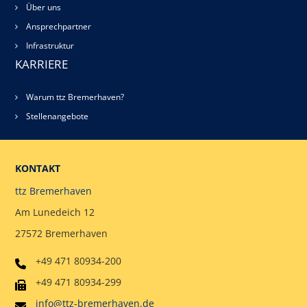
Über uns
Ansprechpartner
Infrastruktur
KARRIERE
Warum ttz Bremerhaven?
Stellenangebote
KONTAKT
ttz Bremerhaven
Am Lunedeich 12
27572 Bremerhaven
+49 471 80934-200
+49 471 80934-299
info@ttz-bremerhaven.de