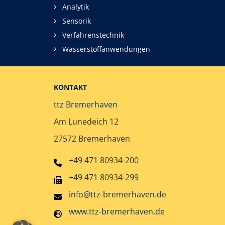
Analytik
Sensorik
Verfahrenstechnik
Wasserstoffanwendungen
KONTAKT
ttz Bremerhaven
Am Lunedeich 12
27572 Bremerhaven
+49 471 80934-200
+49 471 80934-299
info@ttz-bremerhaven.de
www.ttz-bremerhaven.de