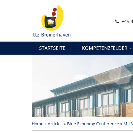
Zum
Inhalt
springen
+49 4
STARTSEITE
KOMPETENZFELDER
Home
»
Articles
»
Blue Economy Conference
»
Mit 