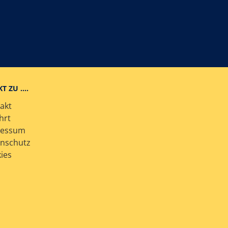
KT ZU ….
akt
hrt
ressum
nschutz
ies