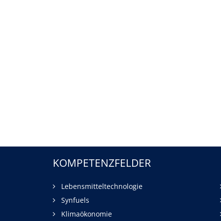
KOMPETENZFELDER
Lebensmitteltechnologie
Synfuels
Klimaökonomie