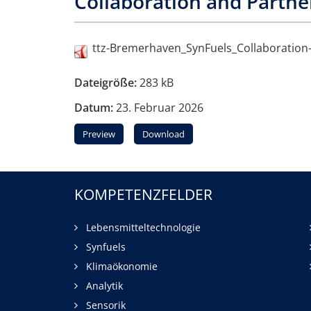
Collaboration and Partne
ttz-Bremerhaven_SynFuels_Collaboration
Dateigröße:
283 kB
Datum:
23. Februar 2026
Preview
Download
KOMPETENZFELDER
Lebensmitteltechnologie
Synfuels
Klimaökonomie
Analytik
Sensorik