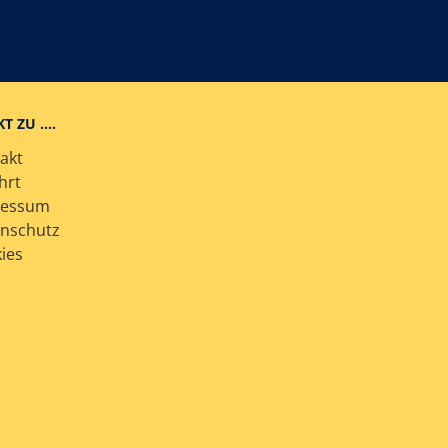
KT ZU ….
akt
hrt
ressum
nschutz
ies