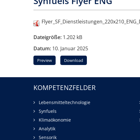
Synfuels Flyer ENG
Flyer_SF_Dienstleistungen_220x210_ENG
Dateigröße:
1.202 kB
Datum:
10. Januar 2025
Preview
Download
KOMPETENZFELDER
Lebensmitteltechnologie
Synfuels
Klimaökonomie
Analytik
Sensorik