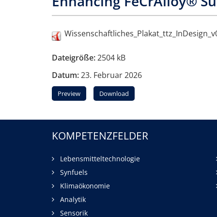
Enhancing FeCrAlloy® Sub
Wissenschaftliches_Plakat_ttz_InDesign_v
Dateigröße:
2504 kB
Datum:
23. Februar 2026
Preview
Download
KOMPETENZFELDER
Lebensmitteltechnologie
Synfuels
Klimaökonomie
Analytik
Sensorik