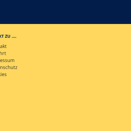
KT ZU ….
akt
hrt
ressum
nschutz
ies