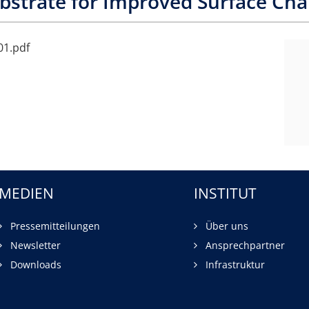
strate for Improved Surface Char
01.pdf
MEDIEN
INSTITUT
Pressemitteilungen
Über uns
Newsletter
Ansprechpartner
Downloads
Infrastruktur