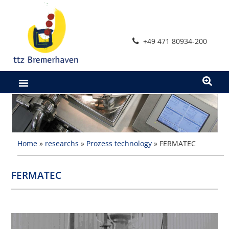
Skip
to
content
+49 471 80934-200
Home
»
researchs
»
Prozess technology
»
FERMATEC
FERMATEC